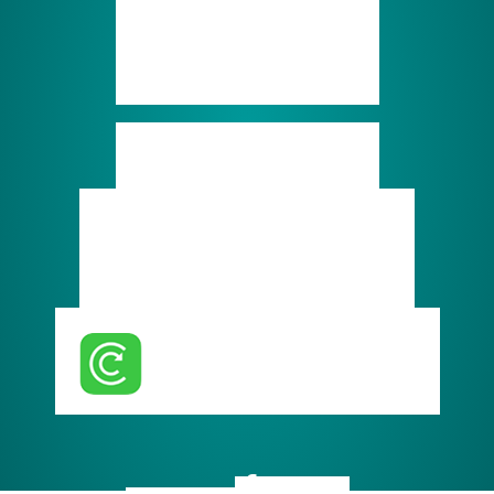
SYDOM Aveyron
214, Avenue de Rodez
12450 LUC-LA-PRIMAUBE
Tél. : 05.65.68.34.49
Contactez-nous
Marchés publics
Supports de communication
Documents administratifs
Télécharger l'application
guide du tri