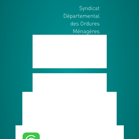
SYDOM Aveyron
214, Avenue de Rodez
12450 LUC-LA-PRIMAUBE
Tél. : 05.65.68.34.49
Contactez-nous
Marchés publics
Supports de communication
Documents administratifs
Télécharger l'application