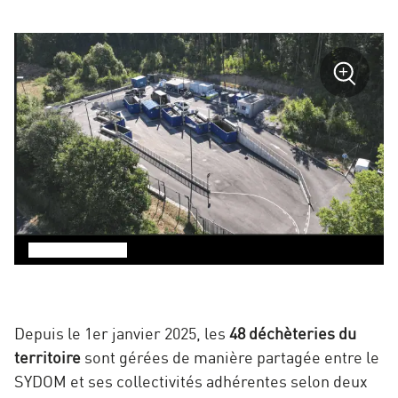
sur
+
la
photo
Zoom
:
Déchète
Nant
©
SYDOM Aveyron
Depuis le 1
er
janvier 2025, les
48 déchèteries du
territoire
sont gérées de manière partagée entre le
SYDOM et ses collectivités adhérentes selon deux