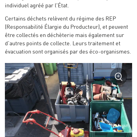
individuel agréé par l'État.
Certains déchets relèvent du régime des REP
(Responsabilité Élargie du Producteur), et peuvent
être collectés en déchèterie mais également sur
d’autres points de collecte. Leurs traitement et
évacuation sont organisés par des éco-organismes.
sur
+
la
photo
Zoom
:
Déchète
Nant