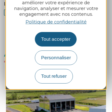
améliorer votre expérience de
Les filières REP
navigation, analyser et mesurer votre
Télécharger
pdf, 36 Ko
engagement avec nos contenus.
Politique de confidentialité
Tout accepter
À voir également...
Personnaliser
Tout refuser