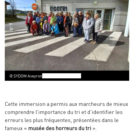
photo
Zoom
:
groupe
ECOTR
visite
@ SYDOM Aveyron
,
©
©SYDOM Aveyron
Cette immersion a permis aux marcheurs de mieux
comprendre l’importance du tri et d’identifier les
erreurs les plus fréquentes, présentées dans le
fameux «
musée des horreurs du tri
».