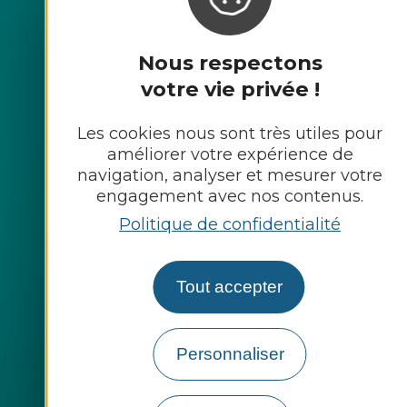
214, Avenue de Rodez
12450 LUC-LA-PRIMAUBE
Nous respectons
Tél. : 05.65.68.34.49
votre vie privée !
Contactez-nous
Les cookies nous sont très utiles pour
améliorer votre expérience de
Marchés publics
navigation, analyser et mesurer votre
Supports de communication
engagement avec nos contenus.
Documents administratifs
Politique de confidentialité
Télécharger l'application
Tout accepter
guide du tri
Personnaliser
Suivez-nous