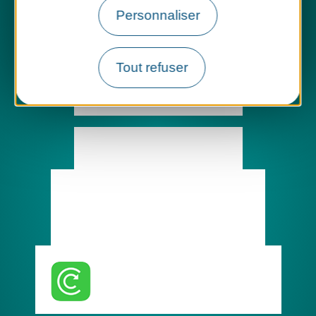
Personnaliser
SYDOM Aveyron
214, Avenue de Rodez
Tout refuser
12450 LUC-LA-PRIMAUBE
Tél. : 05.65.68.34.49
Contactez-nous
Marchés publics
Supports de communication
Documents administratifs
Télécharger l'application
guide du tri